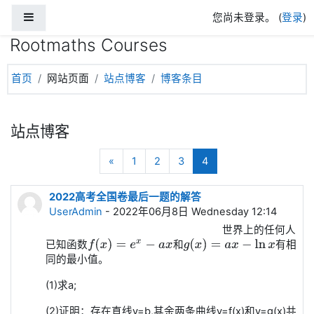
停靠面板
跳到主要内容
您尚未登录。 (
登录
)
Rootmaths Courses
首页
网站页面
站点博客
博客条目
站点博客
上一页
(当前)
«
1
2
3
4
2022高考全国卷最后一题的解答
UserAdmin
- 2022年06月8日 Wednesday 12:14
世界上的任何人
已知函数
有相
和
f
(
x
)
=
e
x
−
a
x
和
g
(
x
)
=
a
x
−
ln
x
同的最小值。
(1)求a;
(2)证明：存在直线y=b,其余两条曲线y=f(x)和y=g(x)共