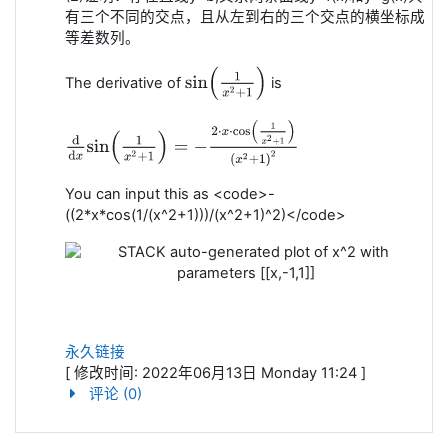
有三个不同的交点，且从左到右的三个交点的横坐标成
等差数列。
sin
(
1
x
2
+
1
)
The derivative of
is
d
d
x
sin
(
1
x
2
+
1
)
=
−
2
⋅
x
⋅
cos
(
1
x
2
+
1
)
(
x
2
+
1
)
2
You can input this as <code>-
((2*x*cos(1/(x^2+1)))/(x^2+1)^2)</code>
永久链接
[ 修改时间: 2022年06月13日 Monday 11:24 ]
评论 (0)