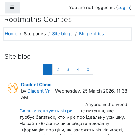
Side panel
Skip to main content
You are not logged in. (
Log in
)
Rootmaths Courses
Home
Site pages
Site blogs
Blog entries
Site blog
(current)
Next page
1
2
3
4
»
Diadent Clinic
by
Diadent Vn
- Wednesday, 25 March 2026, 11:38
AM
Anyone in the world
Скільки коштують вініри
— це питання, яке
турбує багатьох, хто мріє про ідеальну усмішку.
На сайті «Вчаспік» ви знайдете докладну
інформацію про ціни, які залежать від кількості,