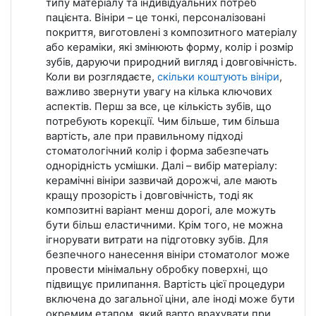
типу матеріалу та індивідуальних потреб
пацієнта. Вініри – це тонкі, персоналізовані
покриття, виготовлені з композитного матеріалу
або кераміки, які змінюють форму, колір і розмір
зубів, даруючи природний вигляд і довговічність.
Коли ви розглядаєте,
скільки коштують вініри
,
важливо звернути увагу на кілька ключових
аспектів. Перш за все, це кількість зубів, що
потребують корекції. Чим більше, тим більша
вартість, але при правильному підході
стоматологічний колір і форма забезпечать
однорідність усмішки. Далі – вибір матеріалу:
керамічні вініри зазвичай дорожчі, але мають
кращу прозорість і довговічність, тоді як
композитні варіант менш дорогі, але можуть
бути більш еластичними. Крім того, не можна
ігнорувати витрати на підготовку зубів. Для
безпечного нанесення вініри стоматолог може
провести мінімальну обробку поверхні, що
підвищує прилипання. Вартість цієї процедури
включена до загальної ціни, але іноді може бути
окремим етапом, який варто врахувати при