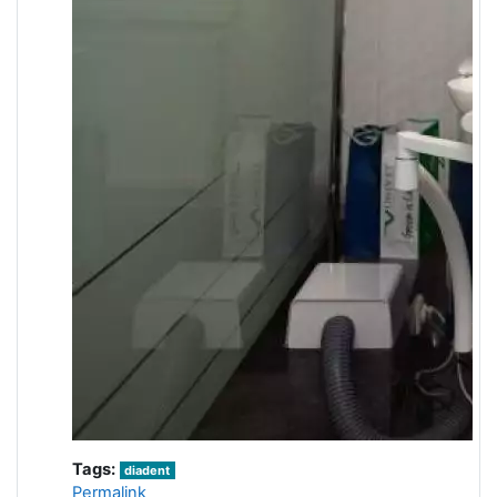
Tags:
diadent
Permalink