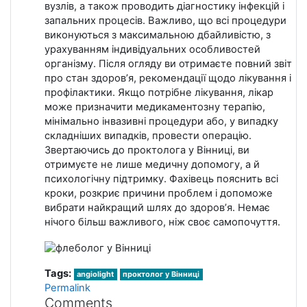
вузлів, а також проводить діагностику інфекцій і
запальних процесів. Важливо, що всі процедури
виконуються з максимальною дбайливістю, з
урахуванням індивідуальних особливостей
організму. Після огляду ви отримаєте повний звіт
про стан здоров’я, рекомендації щодо лікування і
профілактики. Якщо потрібне лікування, лікар
може призначити медикаментозну терапію,
мінімально інвазивні процедури або, у випадку
складніших випадків, провести операцію.
Звертаючись до проктолога у Вінниці, ви
отримуєте не лише медичну допомогу, а й
психологічну підтримку. Фахівець пояснить всі
кроки, розкриє причини проблем і допоможе
вибрати найкращий шлях до здоров’я. Немає
нічого більш важливого, ніж своє самопочуття.
Tags:
angiolight
проктолог у Вінниці
Permalink
Comments