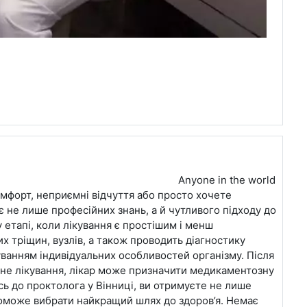
Anyone in the world
омфорт, неприємні відчуття або просто хочете
є не лише професійних знань, а й чутливого підходу до
 етапі, коли лікування є простішим і менш
х тріщин, вузлів, а також проводить діагностику
уванням індивідуальних особливостей організму. Після
ібне лікування, лікар може призначити медикаментозну
сь до проктолога у Вінниці, ви отримуєте не лише
поможе вибрати найкращий шлях до здоров’я. Немає