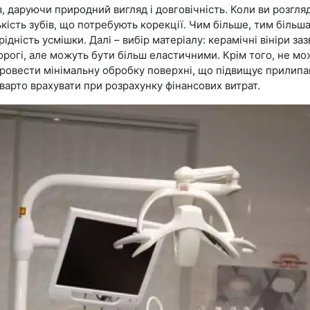
ів, даруючи природний вигляд і довговічність. Коли ви розгля
ькість зубів, що потребують корекції. Чим більше, тим більш
ідність усмішки. Далі – вибір матеріалу: керамічні вініри за
орогі, але можуть бути більш еластичними. Крім того, не мож
овести мінімальну обробку поверхні, що підвищує прилипан
варто врахувати при розрахунку фінансових витрат.