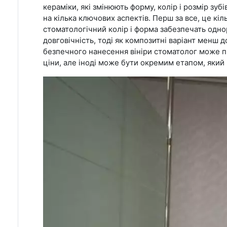
кераміки, які змінюють форму, колір і розмір зуб
на кілька ключових аспектів. Перш за все, це кіл
стоматологічний колір і форма забезпечать однор
довговічність, тоді як композитні варіант менш д
безпечного нанесення вініри стоматолог може пр
ціни, але іноді може бути окремим етапом, який 