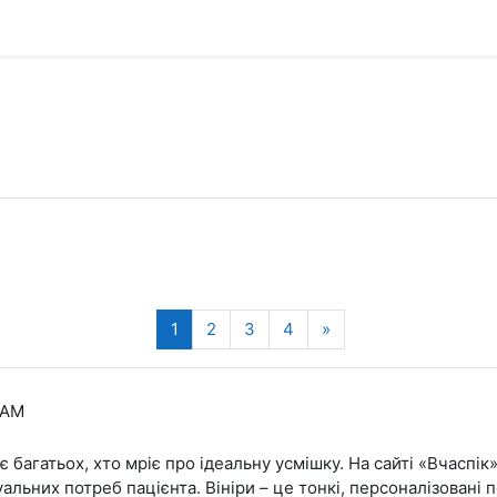
(current)
Next page
1
2
3
4
»
 AM
 багатьох, хто мріє про ідеальну усмішку. На сайті «Вчаспік
дуальних потреб пацієнта. Вініри – це тонкі, персоналізовані