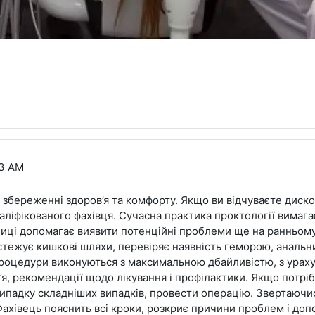
53 AM
 збереженні здоров’я та комфорту. Якщо ви відчуваєте диск
валіфікованого фахівця. Сучасна практика проктології вимага
нниці допомагає виявити потенційні проблеми ще на ранньому
стежує кишкові шляхи, перевіряє наявність геморою, анальни
 процедури виконуються з максимальною дбайливістю, з урах
в’я, рекомендації щодо лікування і профілактики. Якщо потр
 випадку складніших випадків, провести операцію. Звертаючи
Фахівець пояснить всі кроки, розкриє причини проблем і до