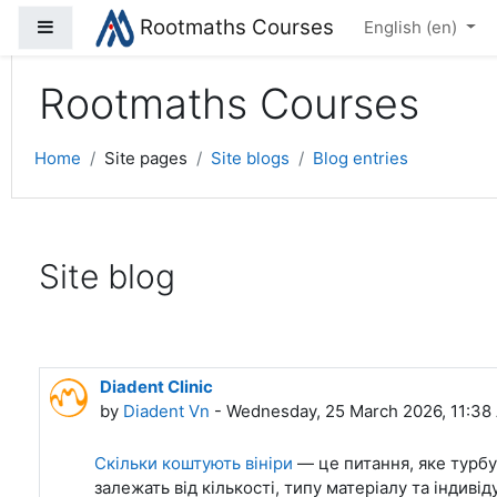
Rootmaths Courses
Side panel
Skip to main content
English ‎(en)‎
Rootmaths Courses
Home
Site pages
Site blogs
Blog entries
Site blog
Diadent Clinic
by
Diadent Vn
- Wednesday, 25 March 2026, 11:38
Скільки коштують вініри
— це питання, яке турбує
залежать від кількості, типу матеріалу та індиві