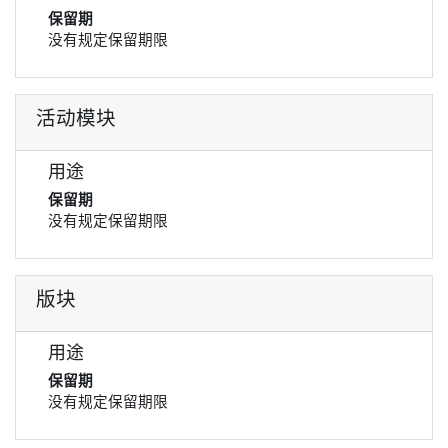
保留期
没有规定保留期限
活动模块
用途
保留期
没有规定保留期限
版块
用途
保留期
没有规定保留期限